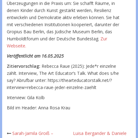
Überzeugungen in die Praxis um: Sie schafft Räume, in
denen Kinder durch Kunst gestärkt werden, Resilienz
entwickeln und Demokratie aktiv erleben können. Sie hat
mit verschiedenen Insititutionen kooperiert, darunter der
Gropius Bau Berlin, das Jüdische Museum Berlin, das
Humboldtforum und der Deutsche Bundestag.
Zur
Webseite.
Veröffentlicht am 16.05.2025
Zitiervorschlag:
Rebecca Raue (2025): Jede*r einzelne
zählt. Interview, The Art Educator’s Talk. What does s/he
say? Abrufbar unter: https://thearteducatorstalk.net/?
interview=rebecca-raue-jeder-einzelne-zaehlt
Interview: Gila Kolb
Bild im Header: Anna Rosa Krau
Beitrags-
Sarah-Jamila Groiß –
Luisa Bergander & Daniele