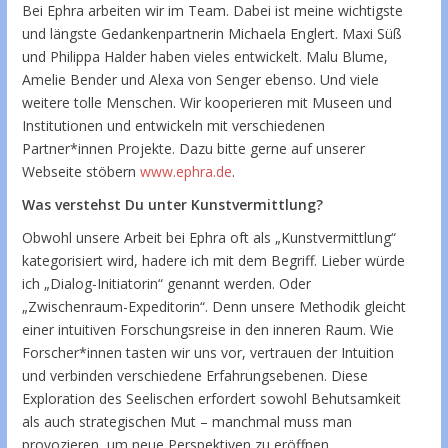
Bei Ephra arbeiten wir im Team. Dabei ist meine wichtigste
und längste Gedankenpartnerin Michaela Englert. Maxi Süß
und Philippa Halder haben vieles entwickelt. Malu Blume,
Amelie Bender und Alexa von Senger ebenso. Und viele
weitere tolle Menschen. Wir kooperieren mit Museen und
Institutionen und entwickeln mit verschiedenen
Partner*innen Projekte. Dazu bitte gerne auf unserer
Webseite stöbern
www.ephra.de
.
Was verstehst Du unter Kunstvermittlung?
Obwohl unsere Arbeit bei Ephra oft als „Kunstvermittlung“
kategorisiert wird, hadere ich mit dem Begriff. Lieber würde
ich „Dialog-Initiatorin“ genannt werden. Oder
„Zwischenraum-Expeditorin“. Denn unsere Methodik gleicht
einer intuitiven Forschungsreise in den inneren Raum. Wie
Forscher*innen tasten wir uns vor, vertrauen der Intuition
und verbinden verschiedene Erfahrungsebenen. Diese
Exploration des Seelischen erfordert sowohl Behutsamkeit
als auch strategischen Mut – manchmal muss man
provozieren, um neue Perspektiven zu eröffnen.