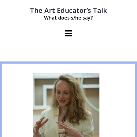
Springe
The Art Educatorʼs Talk
zum
Inhalt
What does s/he say?