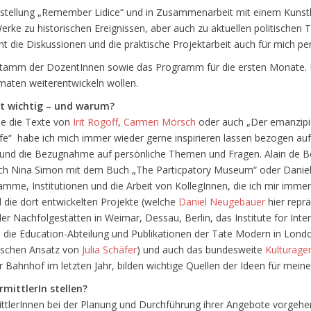
sstellung „Remember Lidice“ und in Zusammenarbeit mit einem Kunst
erke zu historischen Ereignissen, aber auch zu aktuellen politische
t die Diskussionen und die praktische Projektarbeit auch für mich per
en Stamm der DozentInnen sowie das Programm für die ersten Monate. 
maten weiterentwickeln wollen.
eit wichtig – und warum?
ie die Texte von
Irit Rogoff
,
Carmen Mörsch
oder auch „Der emanzipie
e“ habe ich mich immer wieder gerne inspirieren lassen bezogen auf d
 und die Bezugnahme auf persönliche Themen und Fragen. Alain de Bo
Auch Nina Simon mit dem Buch „The Particpatory Museum“ oder Daniel
amme, Institutionen und die Arbeit von KollegInnen, die ich mir imme
ie dort entwickelten Projekte (welche
Daniel Neugebauer
hier reprä
er Nachfolgestätten in Weimar, Dessau, Berlin, das Institute for Inter
, die Education-Abteilung und Publikationen der Tate Modern in Lo
rischen Ansatz von
Julia Schäfer
) und auch das bundesweite
Kulturag
nhof im letzten Jahr, bilden wichtige Quellen der Ideen für meine 
mittlerIn stellen?
ittlerInnen bei der Planung und Durchführung ihrer Angebote vorgehe