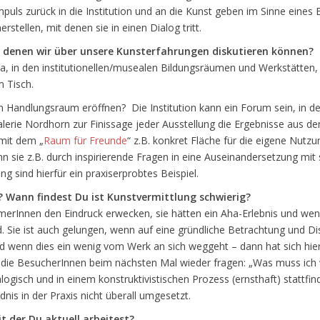
puls zurück in die Institution und an die Kunst geben im Sinne eines
stellen, mit denen sie in einen Dialog tritt.
in denen wir über unsere Kunsterfahrungen diskutieren können?
ma, in den institutionellen/musealen Bildungsräumen und Werkstätten,
 Tisch.
 Handlungsraum eröffnen? Die Institution kann ein Forum sein, in dem
Galerie Nordhorn zur Finissage jeder Ausstellung die Ergebnisse aus de
mit dem „
Raum für Freunde
“ z.B. konkret Fläche für die eigene Nutz
n sie z.B. durch inspirierende Fragen in eine Auseinandersetzung mi
ng sind hierfür ein praxiserprobtes Beispiel.
 Wann findest Du ist Kunstvermittlung schwierig?
nehmerInnen den Eindruck erwecken, sie hätten ein Aha-Erlebnis und w
d. Sie ist auch gelungen, wenn auf eine gründliche Betrachtung und D
 wenn dies ein wenig vom Werk an sich weggeht – dann hat sich hier e
nd die BesucherInnen beim nächsten Mal wieder fragen: „Was muss ich
ogisch und in einem konstruktivistischen Prozess (ernsthaft) stattfind
dnis in der Praxis nicht überall umgesetzt.
t der Du aktuell arbeitest?