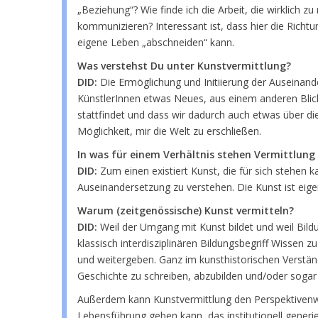
„Beziehung“? Wie finde ich die Arbeit, die wirklich 
kommunizieren? Interessant ist, dass hier die Richtun
eigene Leben „abschneiden“ kann.
Was verstehst Du unter Kunstvermittlung?
DID:
Die Ermöglichung und Initiierung der Auseinander
KünstlerInnen etwas Neues, aus einem anderen Blick
stattfindet und dass wir dadurch auch etwas über die
Möglichkeit, mir die Welt zu erschließen.
In was für einem Verhältnis stehen Vermittlung
DID:
Zum einen existiert Kunst, die für sich stehen k
Auseinandersetzung zu verstehen. Die Kunst ist eig
Warum (zeitgenössische) Kunst vermitteln?
DID:
Weil der Umgang mit Kunst bildet und weil Bild
klassisch interdisziplinären Bildungsbegriff Wissen
und weitergeben. Ganz im kunsthistorischen Verstän
Geschichte zu schreiben, abzubilden und/oder sogar k
Außerdem kann Kunstvermittlung den Perspektivenwec
Lebensführung geben kann, das institutionell generie