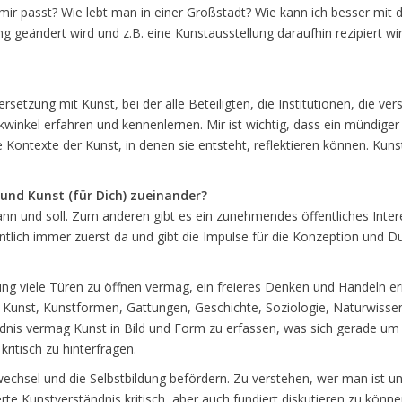
zu mir passt? Wie lebt man in einer Großstadt? Wie kann ich besser m
g geändert wird und z.B. eine Kunstausstellung daraufhin rezipiert wird
setzung mit Kunst, bei der alle Beteiligten, die Institutionen, die ver
winkel erfahren und kennenlernen. Mir ist wichtig, dass ein mündige
 Kontexte der Kunst, in denen sie entsteht, reflektieren können. Kunst
 und Kunst (für Dich) zueinander?
ann und soll. Zum anderen gibt es ein zunehmendes öffentliches Intere
entlich immer zuerst da und gibt die Impulse für die Konzeption und
ung viele Türen zu öffnen vermag, ein freieres Denken und Handeln er
 zu Kunst, Kunstformen, Gattungen, Geschichte, Soziologie, Naturwiss
dnis vermag Kunst in Bild und Form zu erfassen, was sich gerade um u
ritisch zu hinterfragen.
hsel und die Selbstbildung befördern. Zu verstehen, wer man ist un
rte Kunstverständnis kritisch, aber auch fundiert diskutieren zu könn