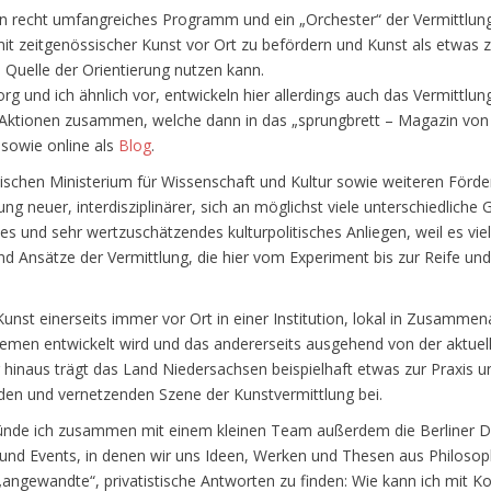
recht umfangreiches Programm und ein „Orchester“ der Vermittlungsst
it zeitgenössischer Kunst vor Ort zu befördern und Kunst als etwas 
e Quelle der Orientierung nutzen kann.
g und ich ähnlich vor, entwickeln hier allerdings auch das Vermittlu
 Aktionen zusammen, welche dann in das „sprungbrett – Magazin von 
 sowie online als
Blog
.
ischen Ministerium für Wissenschaft und Kultur sowie weiteren Förder
lung neuer, interdisziplinärer, sich an möglichst viele unterschiedli
es und sehr wertzuschätzendes kulturpolitisches Anliegen, weil es viel
nd Ansätze der Vermittlung, die hier vom Experiment bis zur Reife und
 Kunst einerseits immer vor Ort in einer Institution, lokal in Zusamm
Themen entwickelt wird und das andererseits ausgehend von der aktuel
r hinaus trägt das Land Niedersachsen beispielhaft etwas zur Praxis u
nden und vernetzenden Szene der Kunstvermittlung bei.
nde ich zusammen mit einem kleinen Team außerdem die Berliner D
und Events, in denen wir uns Ideen, Werken und Thesen aus Philosoph
angewandte“, privatistische Antworten zu finden: Wie kann ich mit Ko