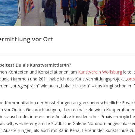
rmittlung vor Ort
itest Du als Kunstvermittler/In?
denen Kontexten und Konstellationen: am
Kunstverein Wolfsburg
leite 
audia Hummel) und 2011 habe ich das Kunstvermittlungsprojekt „
ort
n. „ortsgespräch“ wie auch „Lokale Liaison“ – das klingt schon im Tit
g und Kommunikation der Ausstellungen an ganz unterschiedliche Erwac
en vor Ort ins Gespräch bringen, dazu entwickeln wir in Kooperatione
Austausch oder interessante Ansätze künstlerischer Praxis ermögliche
ickelt, welche eng an die Städtische Galerie Nordhorn angeschlossen 
r Ausstelllungen, als auch mit Karin Pena, Leiterin der Kunstschule 