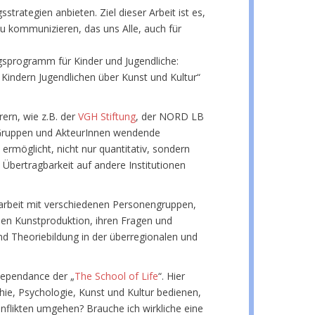
rategien anbieten. Ziel dieser Arbeit ist es,
zu kommunizieren, das uns Alle, auch für
ngsprogramm für Kinder und Jugendliche:
Kindern Jugendlichen über Kunst und Kultur“
ern, wie z.B. der
VGH Stiftung
, der NORD LB
che Gruppen und AkteurInnen wendende
 ermöglicht, nicht nur quantitativ, sondern
 Übertragbarkeit auf andere Institutionen
enarbeit mit verschiedenen Personengruppen,
len Kunstproduktion, ihren Fragen und
nd Theoriebildung in der überregionalen und
ependance der „
The School of Life
“. Hier
ie, Psychologie, Kunst und Kultur bedienen,
nflikten umgehen? Brauche ich wirkliche eine