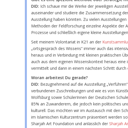
DID:
Ich schaue mir die Werke der jeweiligen Ausstel
auseinander und studiere die Zusammensetzung der Öff
Ausstellung haben könnten. Zu vielen Ausstellungen 
Methoden der Feldforschung einzelne Aspekte der Aus
Prozesse und schließlich eigene kleine Ausstellungen
Seit meinem Volontariat in K21 an der
Kunstsammlun
„ortsgespräch des Wissens“ immer auch das intensiv
heraus und in Verbindung mit kleinen praktischen Üb
auch aus dem eigenen Wissenskontext heraus eine i
vermittelt und dann in einem nächsten Schritt durc
Woran arbeitest Du gerade?
DID:
Bezugnehmend auf die Ausstellung „Verführen“ 
verbundenen Zuschreibungen und wie es von Künstle
Wolfsburg sowie SchülerInnen der Deutschen Schule i
85% an Zuwanderern, die jedoch kein politisches und 
kulturell. Das möchten wir im Austausch mit den Sc
im Islamischen Kulturzentrum präsentiert werden soll
Sharjah Art Foundation und anlässlich der
Sharjah Ar