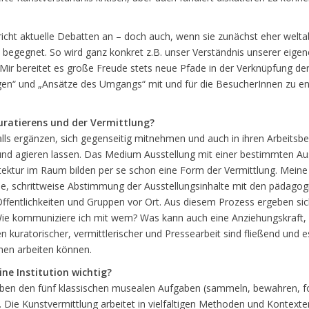
, spricht aktuelle Debatten an – doch auch, wenn sie zunächst eher wel
 begegnet. So wird ganz konkret z.B. unser Verständnis unserer eige
 Mir bereitet es große Freude stets neue Pfade in der Verknüpfung der
en“ und „Ansätze des Umgangs“ mit und für die BesucherInnen zu entw
Kuratierens und der Vermittlung?
lls ergänzen, sich gegenseitig mitnehmen und auch in ihren Arbeitsber
und agieren lassen. Das Medium Ausstellung mit einer bestimmten Au
ektur im Raum bilden per se schon eine Form der Vermittlung. Meine Ar
che, schrittweise Abstimmung der Ausstellungsinhalte mit den pädagog
 Öffentlichkeiten und Gruppen vor Ort. Aus diesem Prozess ergeben si
 Wie kommuniziere ich mit wem? Was kann auch eine Anziehungskraft, 
uratorischer, vermittlerischer und Pressearbeit sind fließend und es
men arbeiten können.
ne Institution wichtig?
en den fünf klassischen musealen Aufgaben (sammeln, bewahren, fors
n. Die Kunstvermittlung arbeitet in vielfältigen Methoden und Kontexte