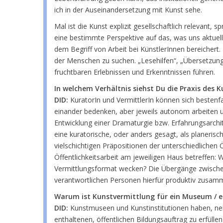
ich in der Auseinandersetzung mit Kunst sehe.
Mal ist die Kunst explizit gesellschaftlich relevant
eine bestimmte Perspektive auf das, was uns aktuell
dem Begriff von Arbeit bei KünstlerInnen bereichert.
der Menschen zu suchen. „Lesehilfen“, „Übersetzung
fruchtbaren Erlebnissen und Erkenntnissen führen.
In welchem Verhältnis siehst Du die Praxis des 
DID:
KuratorIn und VermittlerIn können sich bestenfa
einander bedenken, aber jeweils autonom arbeiten 
Entwicklung einer Dramaturgie bzw. Erfahrungsarchit
eine kuratorische, oder anders gesagt, als planeris
vielschichtigen Präpositionen der unterschiedlichen
Öffentlichkeitsarbeit am jeweiligen Haus betreffen:
Vermittlungsformat wecken? Die Übergänge zwischen k
verantwortlichen Personen hierfür produktiv zusam
Warum ist Kunstvermittlung für ein Museum / ei
DID:
Kunstmuseen und Kunstinstitutionen haben, neb
enthaltenen, öffentlichen Bildungsauftrag zu erfülle