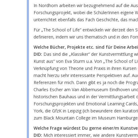
In Nordhorn arbeiten wir bezugnehmend auf die Au
Forschungsprojekt, wobei die SchülerInnen eigene W
unterrichtet ebenfalls das Fach Geschichte, das mach
Für „The School of Life“ entwickeln wir derzeit d
definieren, indem wir uns thematisch und in den For
Welche Bücher, Projekte etc. sind für Deine Arb
DID:
Das sind die „Klassiker“ der Kunstvermittlung w
Kunst aus“ von Eva Sturm u.a. Von „The School of Lif
Verknüpfung von Theorie und Praxis in ihren Kursen
macht hierzu sehr interessante Perspektiven auf. 
Referenzen für mich. Dann gibt es ja noch die Progr
Charles Escher am Van Abbemuseum Eindhoven und d
historischen Bauhaus und in der Vermittlungsarbeit d
Forschungsprojekten und Emotional Learning Cards
York, die GfzK in Leipzig (ich bewundere den kurato
zum Black Mountain College im Museum Hamburger Bah
Welche Frage würdest Du gerne einer/m Kunstver
DID:
Mich interessiert immer, wie andere Kunstverm