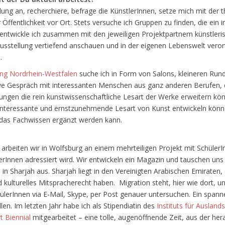
lung an, recherchiere, befrage die KünstlerInnen, setze mich mit de
entlichkeit vor Ort. Stets versuche ich Gruppen zu finden, die ein in
entwickle ich zusammen mit den jeweiligen Projektpartnern künstleri
stellung vertiefend anschauen und in der eigenen Lebenswelt verorte
.
g Nordrhein-Westfalen
suche ich in Form von Salons, kleineren Run
e Gespräch mit interessanten Menschen aus ganz anderen Berufen, di
ungen die rein kunstwissenschaftliche Lesart der Werke erweitern kön
nteressante und ernstzunehmende Lesart von Kunst entwickeln können
h das Fachwissen ergänzt werden kann.
arbeiten wir in Wolfsburg an einem mehrteiligen Projekt mit Schüler
rInnen adressiert wird. Wir entwickeln ein Magazin und tauschen un
n Sharjah aus. Sharjah liegt in den Vereinigten Arabischen Emiraten,
kulturelles Mitspracherecht haben. Migration steht, hier wie dort, u
hülerInnen via E-Mail, Skype, per Post genauer untersuchen. Ein spa
en. Im letzten Jahr habe ich als Stipendiatin des
Instituts für Auslan
t Biennial
mitgearbeitet – eine tolle, augenöffnende Zeit, aus der hera