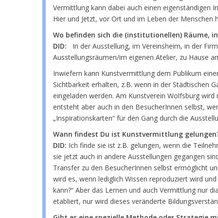
Vermittlung kann dabei auch einen eigenständigen Im
Hier und Jetzt, vor Ort und im Leben der Menschen her
Wo befinden sich die (institutionellen) Räume, 
DID:
In der Ausstellung, im Vereinsheim, in der Fir
Ausstellungsräumen/im eigenen Atelier, zu Hause am
Inwiefern kann Kunstvermittlung dem Publikum einen
Sichtbarkeit erhalten, z.B. wenn in der Städtischen 
eingeladen werden. Am Kunstverein Wolfsburg wird 
entsteht aber auch in den BesucherInnen selbst, wen
„Inspirationskarten“ für den Gang durch die Ausstellu
Wann findest Du ist Kunstvermittlung gelungen?
DID:
Ich finde sie ist z.B. gelungen, wenn die Teil
sie jetzt auch in andere Ausstellungen gegangen sin
Transfer zu den BesucherInnen selbst ermöglicht und
wird es, wenn lediglich Wissen reproduziert wird u
kann?“ Aber das Lernen und auch Vermittlung nur dial
etabliert, nur wird dieses veränderte Bildungsverstän
Gibt es eine spezielle Methode oder Strategie mi